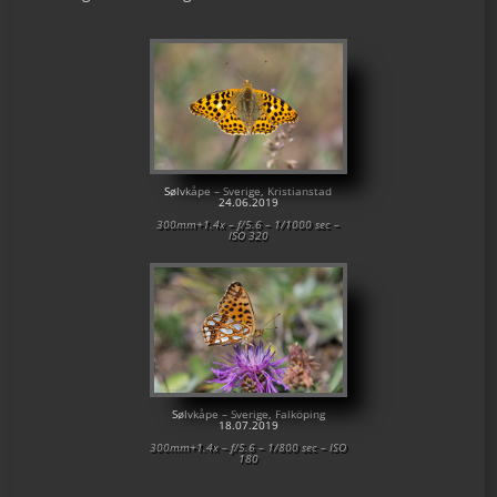
Sølvkåpe – Sverige, Kristianstad
24.06.2019
300mm+1.4x – f/5.6 – 1/1000 sec –
ISO 320
Sølvkåpe – Sverige, Falköping
18.07.2019
300mm+1.4x – f/5.6 – 1/800 sec – ISO
180