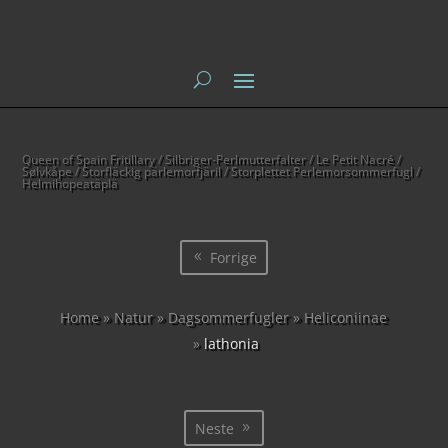
Queen of Spain Fritillary / Silbriger-Perlmutterfalter / Le Petit Nacré /
Sølvkåpe / Storfläckig pärlemorfjäril / Storplettet Perlemorsommerfugl /
Helmihopeatäplä
Forrige
Home
»
Natur
»
Dagsommerfugler
»
Heliconiinae
»
lathonia
Neste