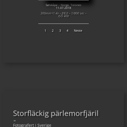
Sølvkåpe – Norge, Torsnes
11.07.2018
300mm+1.4x – f/8.0 – 1/800 sec –
ISO 400
1
2
3
4
Neste
Storfläckig pärlemorfjäril
Fotografert i Sverige