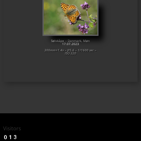
Sølvkåpe – Danmark, Møn
17.07.2023
300mm+1.4x – f/5.6 – 1/1600 sec –
ISO 320
Visitors