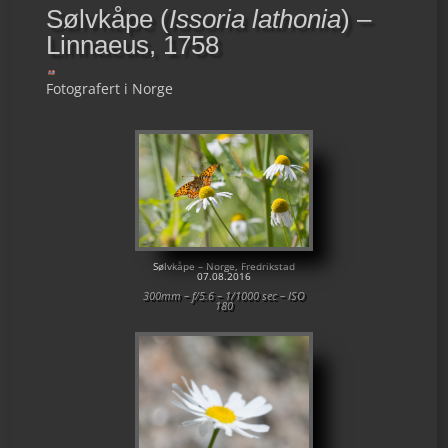
Sølvkåpe (
Issoria lathonia
) –
Linnaeus, 1758
Fotografert i Norge
Sølvkåpe – Norge, Fredrikstad
07.08.2016
300mm – f/5.6 – 1/1000 sec – ISO
180