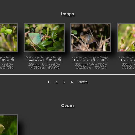
Imago
ge – Norge,
Grønnstjertvinge – Norge,
Grønnstjertvinge – Norge,
Grønnstjer
09.05.2020
Fredrikstad 09.05.2020
Fredrikstad 09.05.2020
Fredrikst
– f/8.0 –
300mm+1.4x – f/8.0 –
300mm+1.4x – f/8.0 –
300mm+1.
 ISO 1250
1/1250 sec – ISO 640
1/1250 sec – ISO 720
1/1600 s
1
2
3
4
Neste
Ovum