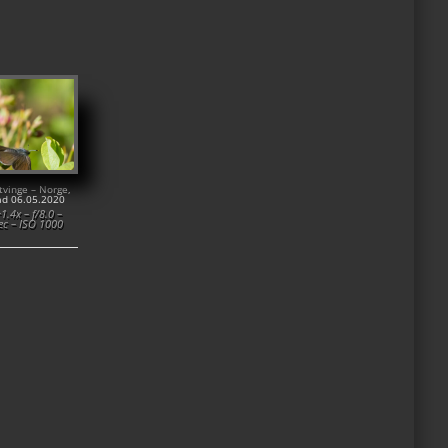
tvinge – Norge,
ad 06.05.2020
4x – f/8.0 –
ec – ISO 1000