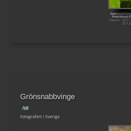
Grønnstjertvin
Fredrikstad 
150mm – f/11 –
ISO 2
Grönsnabbvinge
Fotografert i Sverige