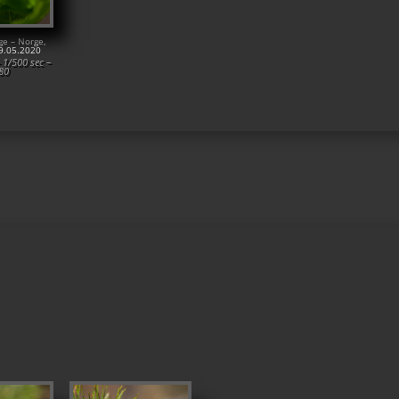
ge – Norge,
09.05.2020
 1/500 sec –
80