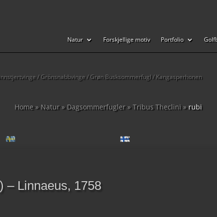
Natur
Forskjellige motiv
Portfolio
Golf
 Grønnstjertvinge / Grönsnabbvinge / Grøn Busksommerfugl / Kangasperhonen
Home
»
Natur
»
Dagsommerfugler
»
Tribus Theclini
»
rubi
) – Linnaeus, 1758