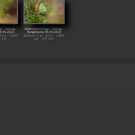
e – Sverige,
Grønnstjertvinge – Sverige,
8.05.2022
Kungsbacka 08.05.2022
/5.6 – 1/800
300mm+1.4x – f/5.6 – 1/800
O 220
sec – ISO 200