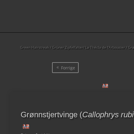
Green Hairstreak / Grüner Zipfelfalter/ La Thécla de l’Arbousier /
Forrige
Grønnstjertvinge (
Callophrys rubi