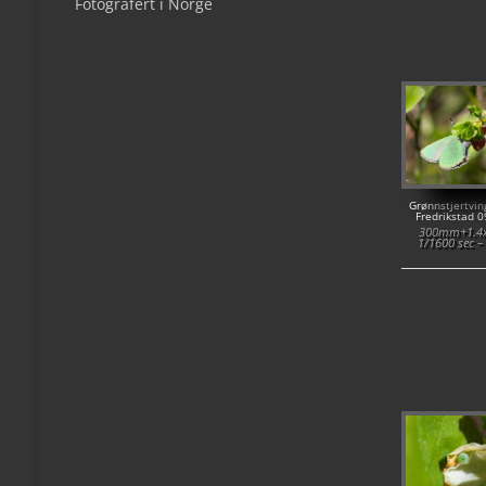
Fotografert i Norge
Grønnstjertvin
Fredrikstad 
300mm+1.4x 
1/1600 sec –