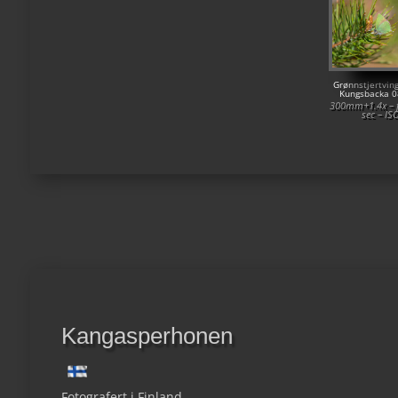
Grønnstjertving
Kungsbacka 0
300mm+1.4x – f
sec – IS
Kangasperhonen
Fotografert i Finland