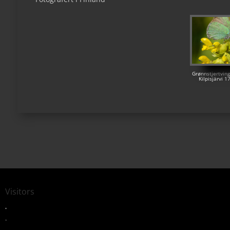
Grønnstjertving
Kilpisjärvi 
Visitors