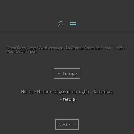
Great Sooty Satyr / Weißkernauge / La Grande Coronide / <n/a> / <n/a> /
Mørk Satyr / <n/a>
Forrige
Home
»
Natur
»
Dagsommerfugler
»
Satyrinae
»
ferula
Neste