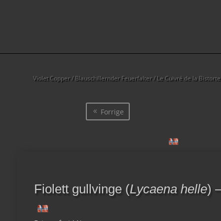
Violet Copper / Blauschillernder Feuerfalter / Le Cuivré de la Bistorte Bl
Forrige
Fiolett gullvinge (
Lycaena helle
) 