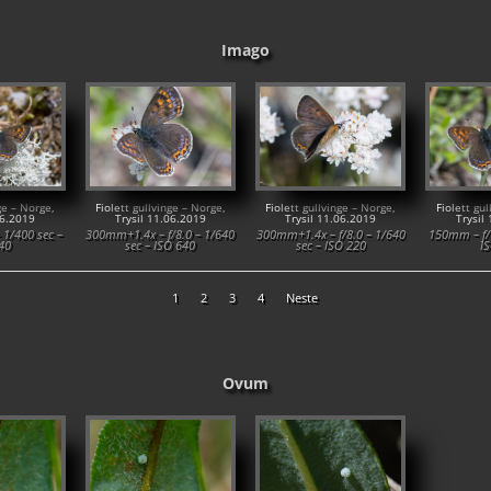
Imago
nge – Norge,
Fiolett gullvinge – Norge,
Fiolett gullvinge – Norge,
Fiolett gul
06.2019
Trysil 11.06.2019
Trysil 11.06.2019
Trysil
 1/400 sec –
300mm+1.4x – f/8.0 – 1/640
300mm+1.4x – f/8.0 – 1/640
150mm – f/1
40
sec – ISO 640
sec – ISO 220
I
1
2
3
4
Neste
Ovum