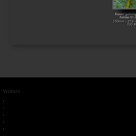
Fiolett gullvi
Folldal 01
150mm – f/16 –
ISO 8
Visitors