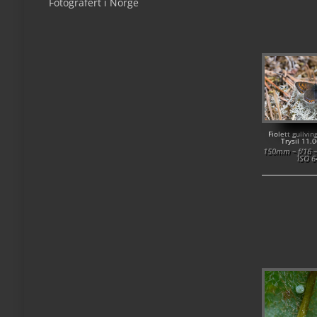
Fotografert i Norge
Fiolett gullvi
Trysil 11.
150mm – f/16 –
ISO 6