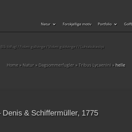
Natur
Forskjellige motiv
Portfolio
Golf
å ildfugl / Fiolett gullvinge / Violett guldvinge / / Luhtakultasiipi
Home
»
Natur
»
Dagsommerfugler
»
Tribus Lycaenini
»
helle
– Denis & Schiffermüller, 1775