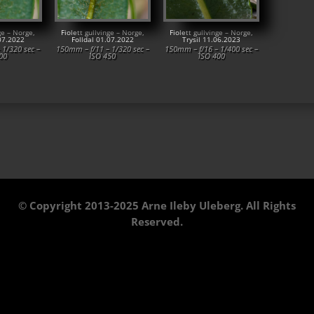
nge – Norge,
Fiolett gullvinge – Norge,
Fiolett gullvinge – Norge,
.07.2022
Folldal 01.07.2022
Trysil 11.06.2023
 1/320 sec –
150mm – f/11 – 1/320 sec –
150mm – f/16 – 1/400 sec –
00
ISO 450
ISO 400
© Copyright 2013-2025 Arne Ileby Uleberg. All Rights
Reserved.