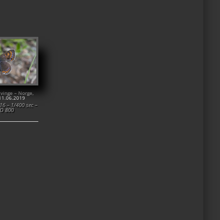
lvinge – Norge,
 11.06.2019
6 – 1/400 sec –
SO 800