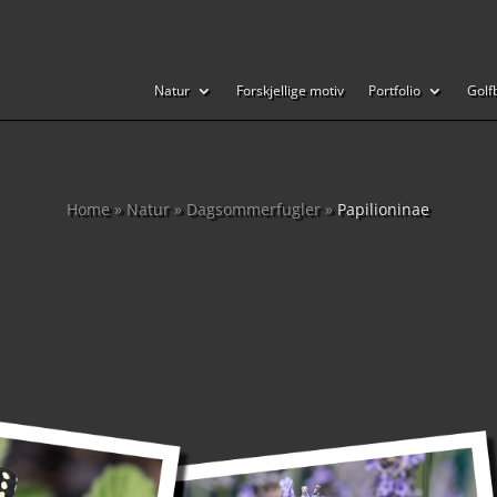
Natur
Forskjellige motiv
Portfolio
Golf
Home
»
Natur
»
Dagsommerfugler
»
Papilioninae