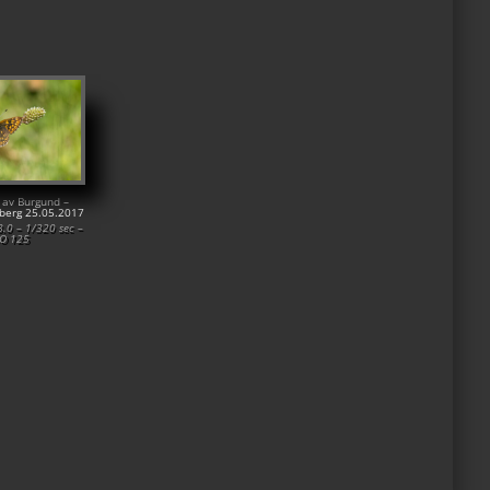
 av Burgund –
berg 25.05.2017
.0 – 1/320 sec –
SO 125