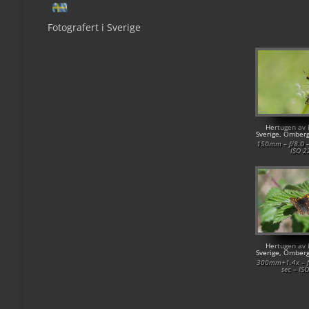
Fotografert i Sverige
Hertugen av 
Sverige, Omber
150mm – f/8.0 –
ISO 2
Hertugen av 
Sverige, Omber
300mm+1.4x – f
sec – IS