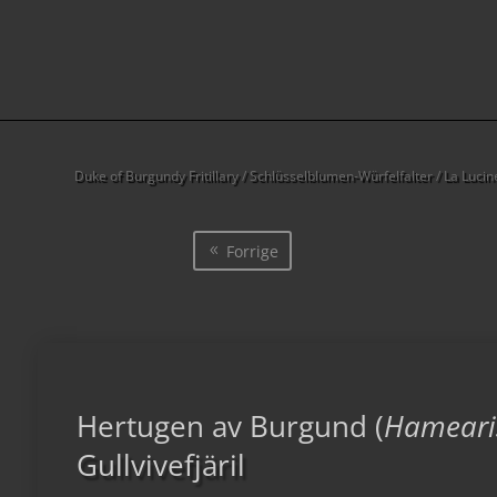
Duke of Burgundy Fritillary / Schlüsselblumen-Würfelfalter / La Luc
Forrige
Hertugen av Burgund (
Hamearis
Gullvivefjäril