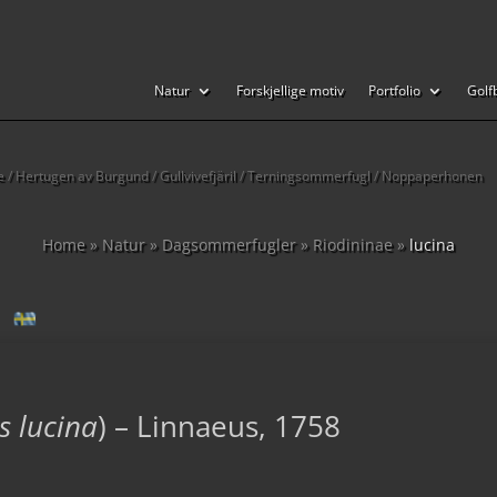
Natur
Forskjellige motiv
Portfolio
Golf
ine / Hertugen av Burgund / Gullvivefjäril / Terningsommerfugl / Noppaperhonen
Home
»
Natur
»
Dagsommerfugler
»
Riodininae
»
lucina
 lucina
) – Linnaeus, 1758